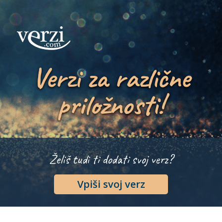
Verzi za različne
priložnosti!
Želiš tudi ti dodati svoj verz?
Vpiši svoj verz