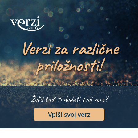
Verzi za različne
priložnosti!
Želiš tudi ti dodati svoj verz?
Vpiši svoj verz