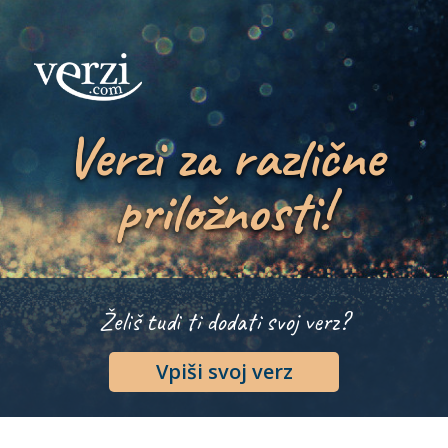
Verzi za različne
priložnosti!
Želiš tudi ti dodati svoj verz?
Vpiši svoj verz