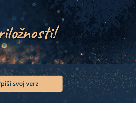
riložnosti!
piši svoj verz