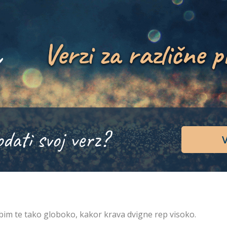
Verzi za različne p
odati svoj verz?
V
bim te tako globoko, kakor krava dvigne rep visoko.