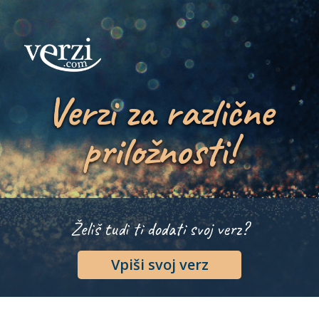
Verzi za različne
priložnosti!
Želiš tudi ti dodati svoj verz?
Vpiši svoj verz