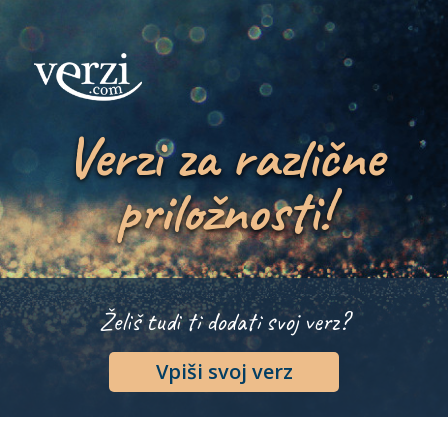
Verzi za različne
priložnosti!
Želiš tudi ti dodati svoj verz?
Vpiši svoj verz