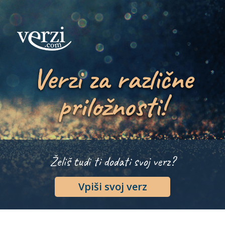
Verzi za različne
priložnosti!
Želiš tudi ti dodati svoj verz?
Vpiši svoj verz