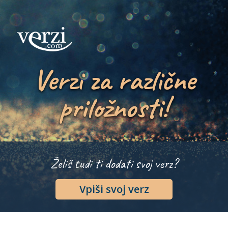
Verzi za različne
priložnosti!
Želiš tudi ti dodati svoj verz?
Vpiši svoj verz