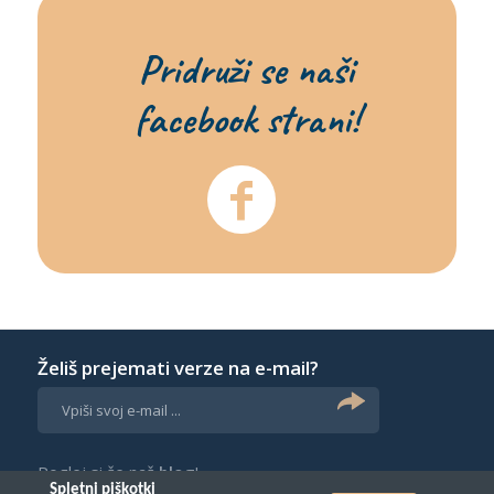
Pridruži se naši
facebook strani!
Želiš prejemati verze na e-mail?
Poglej si še naš
blog
!
Spletni piškotki