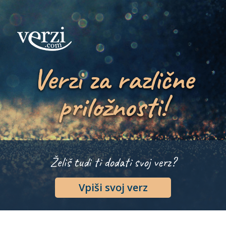
Verzi za različne
priložnosti!
Želiš tudi ti dodati svoj verz?
Vpiši svoj verz