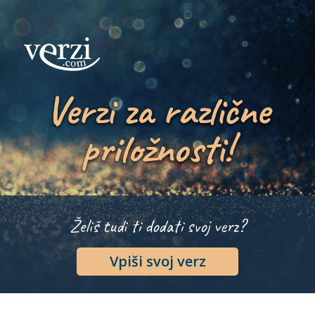
Verzi za različne
priložnosti!
Želiš tudi ti dodati svoj verz?
Vpiši svoj verz