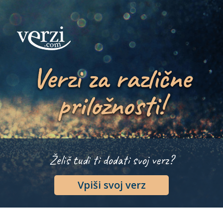
Verzi za različne
priložnosti!
Želiš tudi ti dodati svoj verz?
Vpiši svoj verz