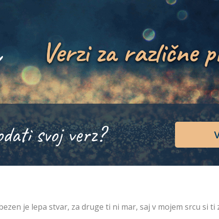
Verzi za različne p
odati svoj verz?
V
bezen je lepa stvar, za druge ti ni mar, saj v mojem srcu si ti 