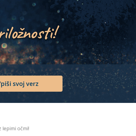
riložnosti!
piši svoj verz
z lepimi očmi!