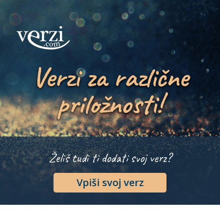
Verzi za različne
priložnosti!
Želiš tudi ti dodati svoj verz?
Vpiši svoj verz