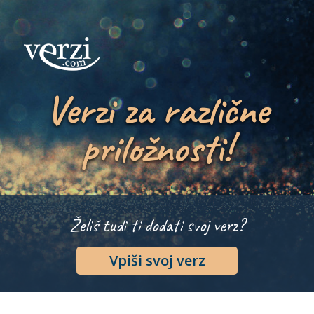
Verzi za različne
priložnosti!
Želiš tudi ti dodati svoj verz?
Vpiši svoj verz