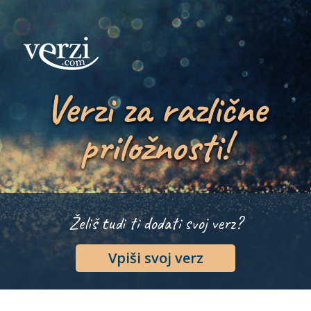
Verzi za različne
priložnosti!
Želiš tudi ti dodati svoj verz?
Vpiši svoj verz