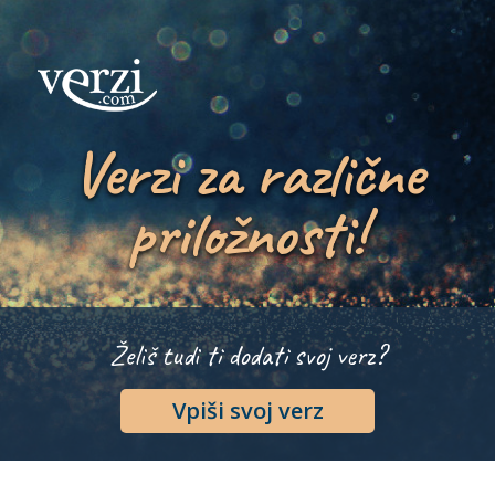
Verzi za različne
priložnosti!
Želiš tudi ti dodati svoj verz?
Vpiši svoj verz