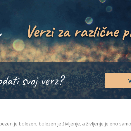
Verzi za različne p
odati svoj verz?
V
bezen je bolezen, bolezen je življenje, a življenje je eno samo