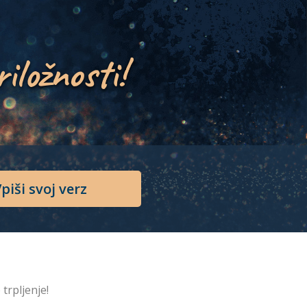
riložnosti!
piši svoj verz
 trpljenje!