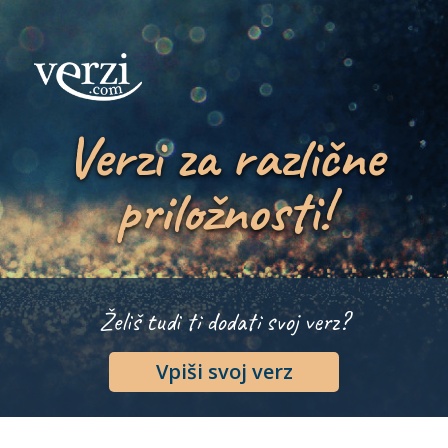
Verzi za različne
priložnosti!
Želiš tudi ti dodati svoj verz?
Vpiši svoj verz