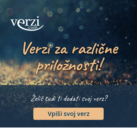
Verzi za različne
priložnosti!
Želiš tudi ti dodati svoj verz?
Vpiši svoj verz