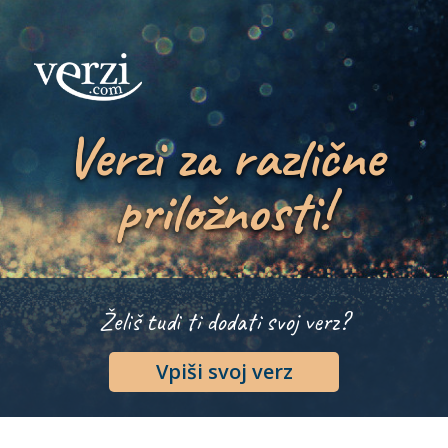
Verzi za različne
priložnosti!
Želiš tudi ti dodati svoj verz?
Vpiši svoj verz