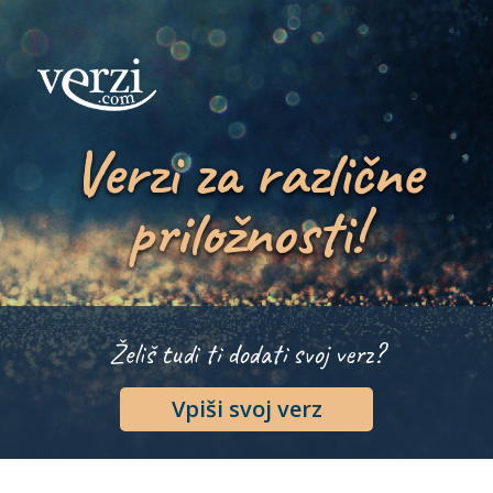
Verzi za različne
priložnosti!
Želiš tudi ti dodati svoj verz?
Vpiši svoj verz