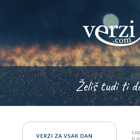
Želiš tudi ti d
Lep
VERZI ZA VSAK DAN
ti 