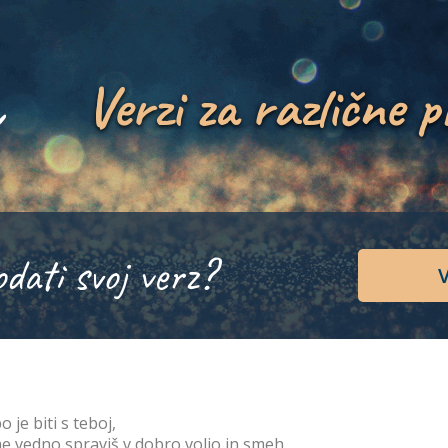
Verzi za različne p
odati svoj verz?
V
o je biti s teboj,
me vedno spraviš v dobro voljo in smeh.