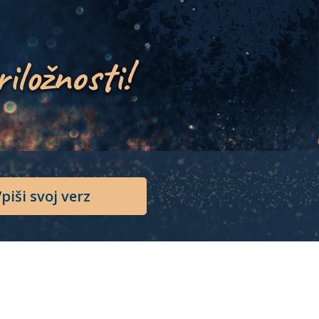
riložnosti!
piši svoj verz