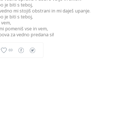
o je biti s teboj,
vedno mi stojiš obstrani in mi daješ upanje.
o je biti s teboj,
 vem,
mi pomeniš vse in vem,
bova za vedno predana si!
69