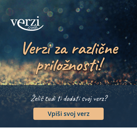
Verzi za različne
priložnosti!
Želiš tudi ti dodati svoj verz?
Vpiši svoj verz