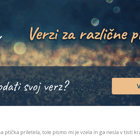
Verzi za različne p
odati svoj verz?
V
a ptička priletela, tole pismo mi je vzela in ga nesla v tisti kra