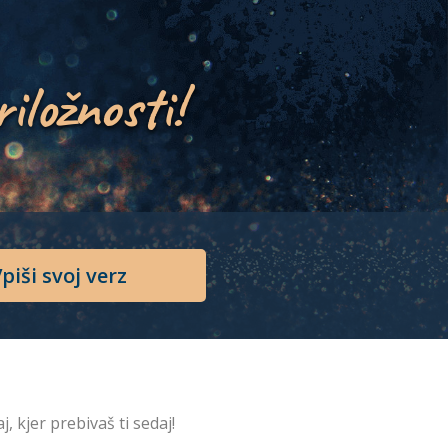
riložnosti!
piši svoj verz
j, kjer prebivaš ti sedaj!