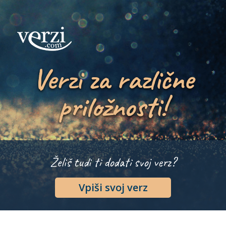
Verzi za različne
priložnosti!
Želiš tudi ti dodati svoj verz?
Vpiši svoj verz