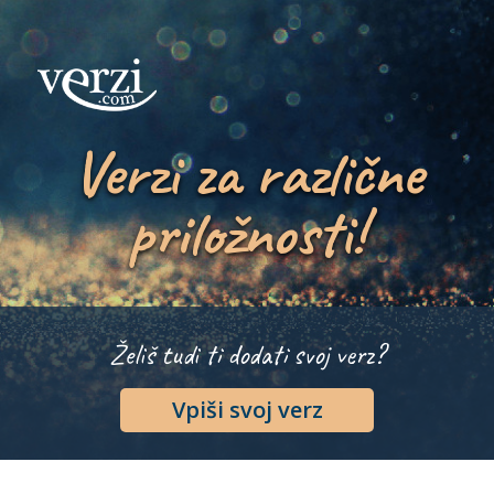
Verzi za različne
priložnosti!
Želiš tudi ti dodati svoj verz?
Vpiši svoj verz