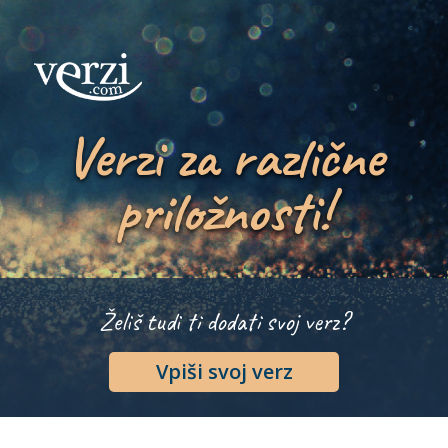
Verzi za različne
priložnosti!
Želiš tudi ti dodati svoj verz?
Vpiši svoj verz