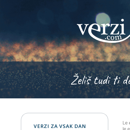
Želiš tudi ti d
Le 
VERZI ZA VSAK DAN
le 