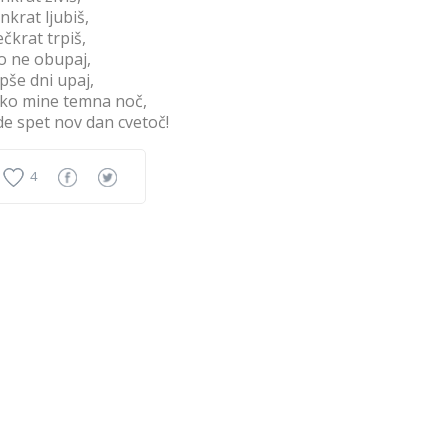
enkrat ljubiš,
ečkrat trpiš,
o ne obupaj,
epše dni upaj,
 ko mine temna noč,
de spet nov dan cvetoč!
4