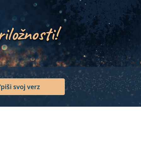
riložnosti!
piši svoj verz