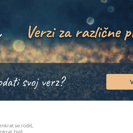
Verzi za različne p
odati svoj verz?
V
enkrat se rodiš,
enkrat živiš,