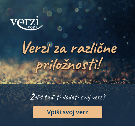
Verzi za različne
priložnosti!
Želiš tudi ti dodati svoj verz?
Vpiši svoj verz