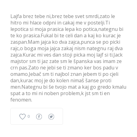
Lajfa brez tebe ni,brez tebe svet smrdi,zato le
hitro mi hlace odpni in cakaj me v postelji.Ti
lepotica si moja prasica lepa ko potica,nategnu bi
te ko prasica.Fukal bi te celi dan a kaj ko kurac je
zaspan.Mam jajca ko dva zajca,punca se po picki
rajc,o boga moja jajca zakaj nism nategnu raj dva
zajca.Kurac mi ves dan stoji picka moj lajf si ti.Jack
majstor sm ti jaz zate sm le španska vas imam ze
crn pas.Zato ne jebi se ti zmano ker bos padu v
omamo.Jebač sm ti najbol znan jebem ti po cjeli
dan,kurac moj je do kolen nimaš šanse proti
men.Nategnu bi še tvojo mat a kaj go gredo kmalu
spat a to mi ni noben problem,k jst sm ti en
fenomen.
0