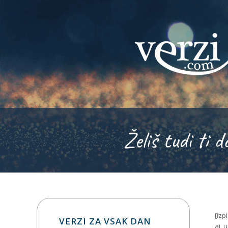
Želiš tudi ti d
[izp
VERZI ZA VSAK DAN
aj_u