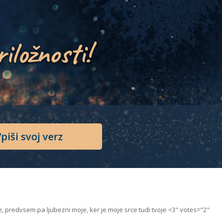
riložnosti!
piši svoj verz
nje, predvsem pa ljubezni moje, ker je moje srce tudi tvoje <3" votes="2"