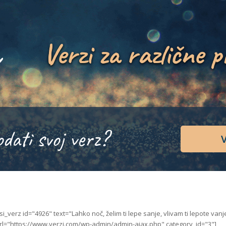
Verzi za različne p
odati svoj verz?
V
isi_verz id="4926" text="Lahko noč, želim ti lepe sanje, vlivam ti lepote va
rl="https://www.verzi.com/wp-admin/admin-ajax.php" category_id="3"]