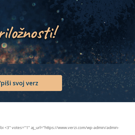
riložnosti!
piši svoj verz
biu bi <3" votes="1" aj_url="https://www.verzi.com/wp-admin/admin-