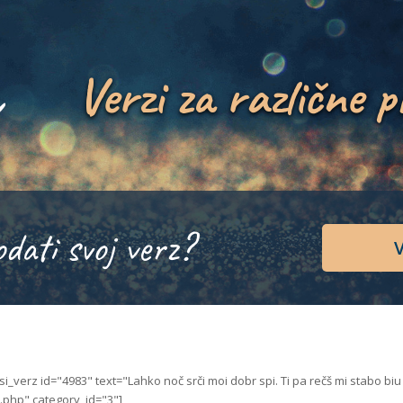
Verzi za različne p
odati svoj verz?
V
isi_verz id="4983" text="Lahko noč srči moi dobr spi. Ti pa rečš mi stabo 
.php" category_id="3"]