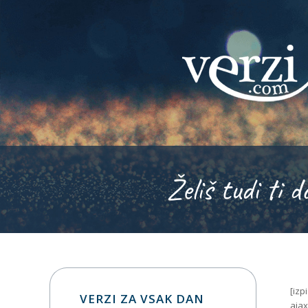
Želiš tudi ti d
[izp
VERZI ZA VSAK DAN
ajax