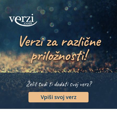
Verzi za različne
priložnosti!
Želiš tudi ti dodati svoj verz?
Vpiši svoj verz