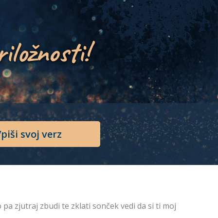
riložnosti!
piši svoj verz
a zjutraj zbudi te zklati sonček vedi da si ti moj