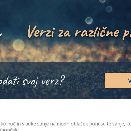
Verzi za različne p
odati svoj verz?
V
ko noč in sladke sanje na modri oblaček ponese te vanje, ko p
nbonček.