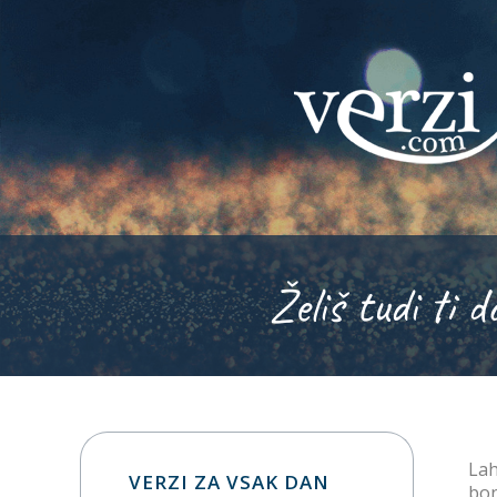
Želiš tudi ti d
Lah
VERZI ZA VSAK DAN
bo