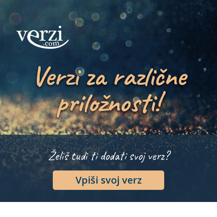
Verzi za različne
priložnosti!
Želiš tudi ti dodati svoj verz?
Vpiši svoj verz