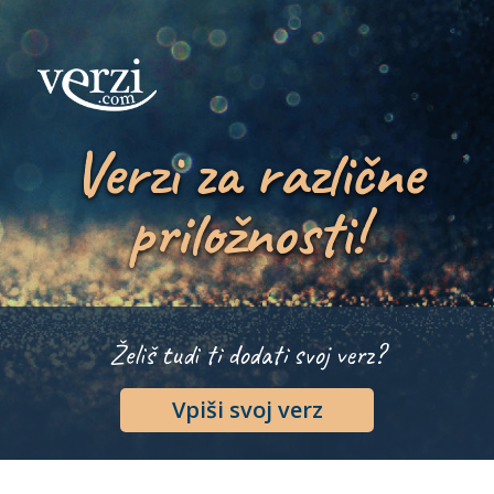
Verzi za različne
priložnosti!
Želiš tudi ti dodati svoj verz?
Vpiši svoj verz