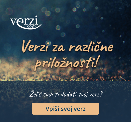
Verzi za različne
priložnosti!
Želiš tudi ti dodati svoj verz?
Vpiši svoj verz