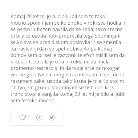
Komaj 20 let mi je bilo a ljubil sem te tako
mocno,spominjam se ko z roko v roki sva hodila in
se osmo ljubezen navcila,da se sedaj tako srecna
bi bila ce usoda nebi preprecila tega.Spominjam
se,ko sva se pred diskom poslovila in se zmenila
da naslednji dan se spet dobiva.Ko pa komaj
domov sem prisel je zazvonil telefon mislil sem da
klices ti toda bila je ona in rekla mi da imela
prometno nesreco si in da tvoje srce za nikogar
vec ne gori. Nisem mogel razumeti,da te vec ni ne
razumem zakaj usoda tako kruta je bila.Ko stojim
ob tvojem grobu, spominjam se tisti dan,ko si
trdno stopila vanj,da komaj 20 let mi je bilo a ljubil
sem te tako mocno.
1