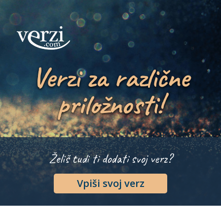
Verzi za različne
priložnosti!
Želiš tudi ti dodati svoj verz?
Vpiši svoj verz