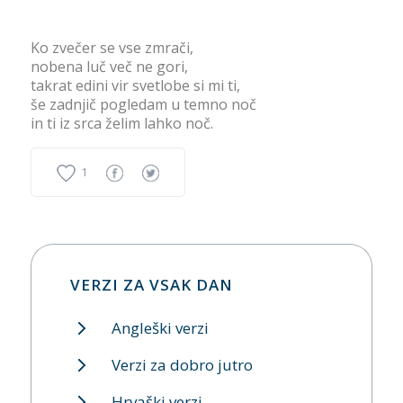
Ko zvečer se vse zmrači,
nobena luč več ne gori,
takrat edini vir svetlobe si mi ti,
še zadnjič pogledam u temno noč
in ti iz srca želim lahko noč.
1
VERZI ZA VSAK DAN
Angleški verzi
Verzi za dobro jutro
Hrvaški verzi