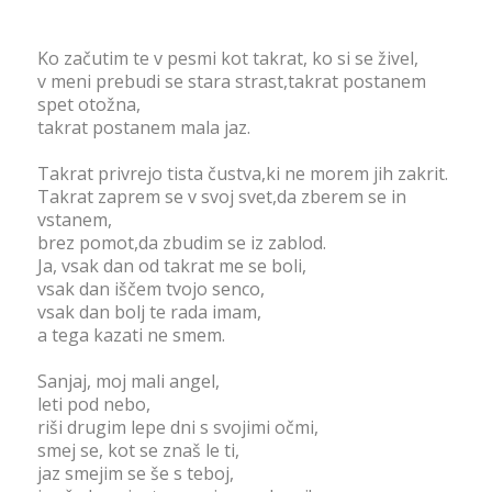
Ko začutim te v pesmi kot takrat, ko si se živel,
v meni prebudi se stara strast,takrat postanem
spet otožna,
takrat postanem mala jaz.
Takrat privrejo tista čustva,ki ne morem jih zakrit.
Takrat zaprem se v svoj svet,da zberem se in
vstanem,
brez pomot,da zbudim se iz zablod.
Ja, vsak dan od takrat me se boli,
vsak dan iščem tvojo senco,
vsak dan bolj te rada imam,
a tega kazati ne smem.
Sanjaj, moj mali angel,
leti pod nebo,
riši drugim lepe dni s svojimi očmi,
smej se, kot se znaš le ti,
jaz smejim se še s teboj,