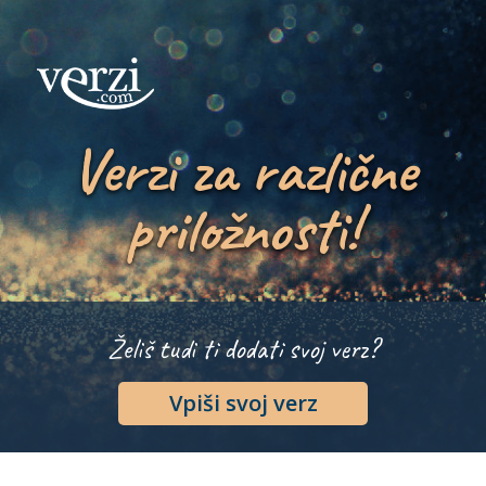
Verzi za različne
priložnosti!
Želiš tudi ti dodati svoj verz?
Vpiši svoj verz