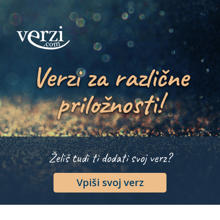
Verzi za različne
priložnosti!
Želiš tudi ti dodati svoj verz?
Vpiši svoj verz