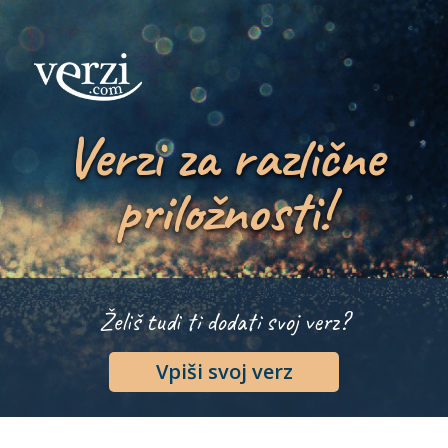
Verzi za različne
priložnosti!
Želiš tudi ti dodati svoj verz?
Vpiši svoj verz