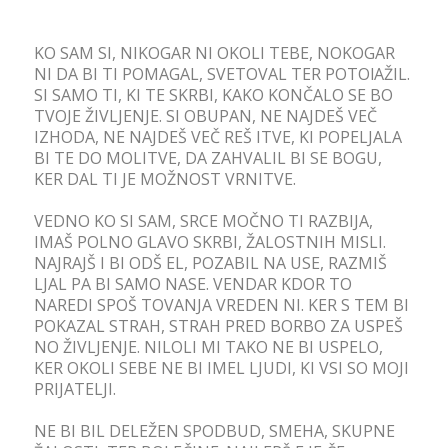
KO SAM SI, NIKOGAR NI OKOLI TEBE, NOKOGAR
NI DA BI TI POMAGAL, SVETOVAL TER POTOlAŽIL.
SI SAMO TI, KI TE SKRBI, KAKO KONČALO SE BO
TVOJE ŽIVLJENJE. SI OBUPAN, NE NAJDEŠ VEČ
IZHODA, NE NAJDEŠ VEČ REŠ ITVE, KI POPELJALA
BI TE DO MOLITVE, DA ZAHVALIL BI SE BOGU,
KER DAL TI JE MOŽNOST VRNITVE.
VEDNO KO SI SAM, SRCE MOČNO TI RAZBIJA,
IMAŠ POLNO GLAVO SKRBI, ŽALOSTNIH MISLI.
NAJRAJŠ I BI ODŠ EL, POZABIL NA USE, RAZMIŠ
LJAL PA BI SAMO NASE. VENDAR KDOR TO
NAREDI SPOŠ TOVANJA VREDEN NI. KER S TEM BI
POKAZAL STRAH, STRAH PRED BORBO ZA USPEŠ
NO ŽIVLJENJE. NILOLI MI TAKO NE BI USPELO,
KER OKOLI SEBE NE BI IMEL LJUDI, KI VSI SO MOJI
PRIJATELJI.
NE BI BIL DELEŽEN SPODBUD, SMEHA, SKUPNE