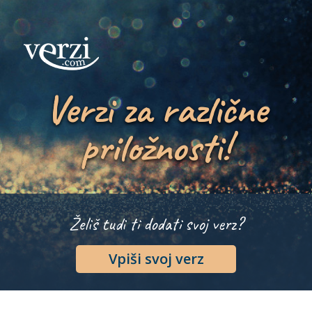
Verzi za različne
priložnosti!
Želiš tudi ti dodati svoj verz?
Vpiši svoj verz