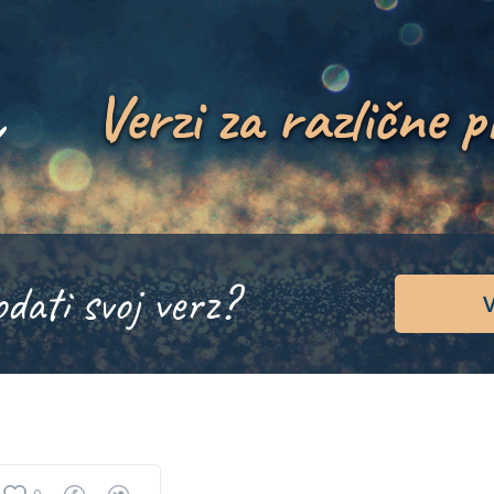
Verzi za različne p
odati svoj verz?
V