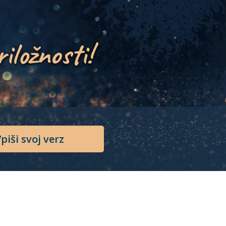
riložnosti!
piši svoj verz