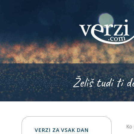
Želiš tudi ti d
Ko 
VERZI ZA VSAK DAN