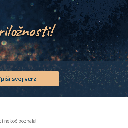
riložnosti!
piši svoj verz
 si nekoč poznala!