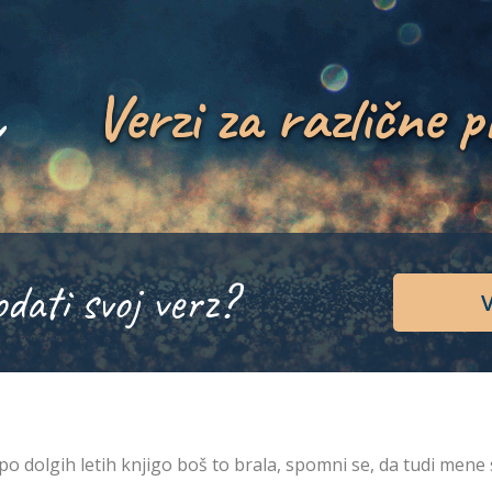
Verzi za različne p
odati svoj verz?
V
po dolgih letih knjigo boš to brala, spomni se, da tudi mene