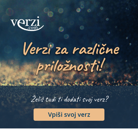
Verzi za različne
priložnosti!
Želiš tudi ti dodati svoj verz?
Vpiši svoj verz