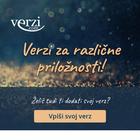
Verzi za različne
priložnosti!
Želiš tudi ti dodati svoj verz?
Vpiši svoj verz