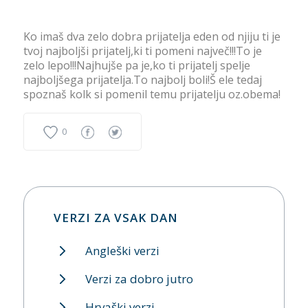
Ko imaš dva zelo dobra prijatelja eden od njiju ti je
tvoj najboljši prijatelj,ki ti pomeni največ!!!To je
zelo lepo!!!Najhujše pa je,ko ti prijatelj spelje
najboljšega prijatelja.To najbolj boli!Š ele tedaj
spoznaš kolk si pomenil temu prijatelju oz.obema!
0
VERZI ZA VSAK DAN
Angleški verzi
Verzi za dobro jutro
Hrvaški verzi