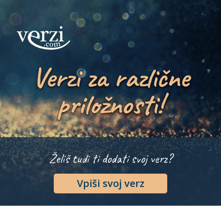
Verzi za različne
priložnosti!
Želiš tudi ti dodati svoj verz?
Vpiši svoj verz