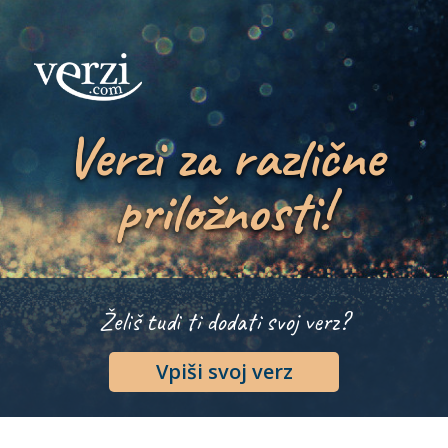
Verzi za različne
priložnosti!
Želiš tudi ti dodati svoj verz?
Vpiši svoj verz