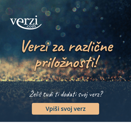
Verzi za različne
priložnosti!
Želiš tudi ti dodati svoj verz?
Vpiši svoj verz