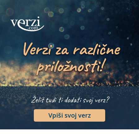
Verzi za različne
priložnosti!
Želiš tudi ti dodati svoj verz?
Vpiši svoj verz